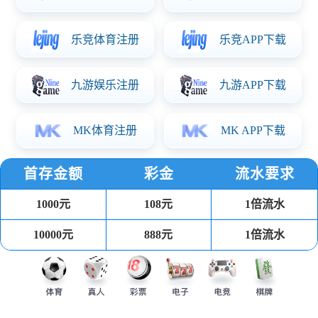
近日，一则关于中国足坛老将的消息在球迷圈中引发
热议：42岁的汪嵩在加拿大踢野球时被禁足，而39岁
的王永珀意外现身同一赛场。这一幕不仅让人感叹时
光飞逝，更揭示了两位前国脚在职业生涯末期的别样
轨迹。作为中国足球的“活化石”，汪嵩与王永珀的名
字曾代表着一个时代的荣光，如今却在异国他乡的业
余赛场重逢，背后是退役后的真实生活写照。