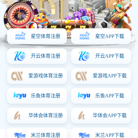
手机App
网页版
被禁足！42岁汪嵩加拿大踢野
球：我代表中国 39岁王永珀意
外现身
2026-06-08 15:00
31 次阅读
首页
/
体育热讯