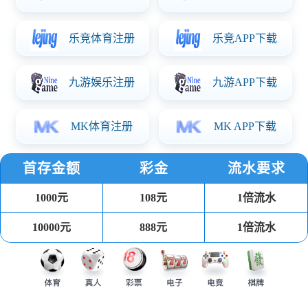
近日，荷兰足坛爆发了一起震惊业界的丑闻。据多家
权威媒体调查披露，阿贾克斯俱乐部在其青训体系中
存在系统性的骨龄检测造假行为，导致多名年轻球员
在身体尚未发育成熟的情况下被过度使用和拔苗助
长，最终引发了一系列严重的伤病频发事件。这一事
件不仅让这家以青训闻名的豪门声誉受损，更引发了
关于青少年运动员保护机制的深刻讨论。